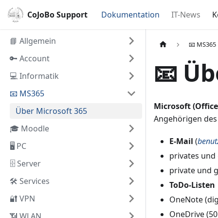
CoJoBo Support
Dokumentation
IT-News
K
📘 Allgemein
📧 MS365
🔑 Account
📧 Üb
💻 Informatik
📧 MS365
Microsoft (Office
Über Microsoft 365
Angehörigen des 
🎓 Moodle
E-Mail
(
benut
🖥️ PC
privates und
🗄️ Server
private und
🛠️ Services
ToDo-Listen
🔐 VPN
OneNote (dig
OneDrive (5
📶 WLAN